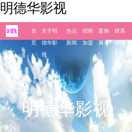
明德华影视
首
关于明
热点
招商
案例
联系
页
德华影
新闻
加盟
展示
我们
视
明德华影视