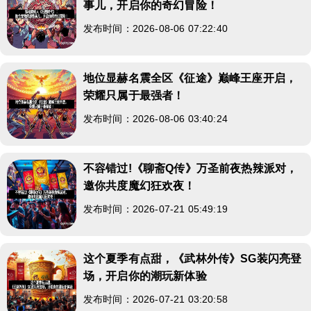
事儿，开启你的奇幻冒险！
发布时间：2026-08-06 07:22:40
地位显赫名震全区《征途》巅峰王座开启，
荣耀只属于最强者！
发布时间：2026-08-06 03:40:24
不容错过!《聊斋Q传》万圣前夜热辣派对，
邀你共度魔幻狂欢夜！
发布时间：2026-07-21 05:49:19
这个夏季有点甜，《武林外传》SG装闪亮登
场，开启你的潮玩新体验
发布时间：2026-07-21 03:20:58