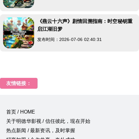
《燕云十六声》剧情回溯指南：时空秘钥重
启江湖旧梦
发布时间：2026-07-06 02:40:31
友情链接：
首页 / HOME
关于明德华影视 / 信任彼此，现在开始
热点新闻 / 最新资讯，及时掌握