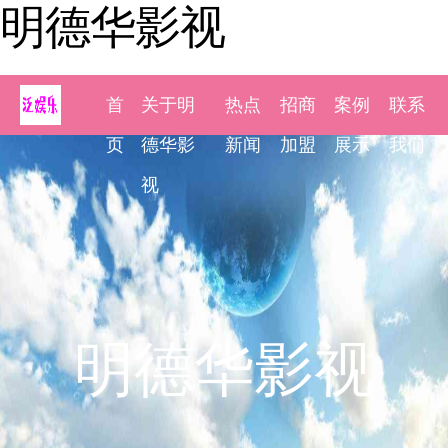
明德华影视
首
关于明
热点
招商
案例
联系
页
德华影
新闻
加盟
展示
我们
视
明德华影视