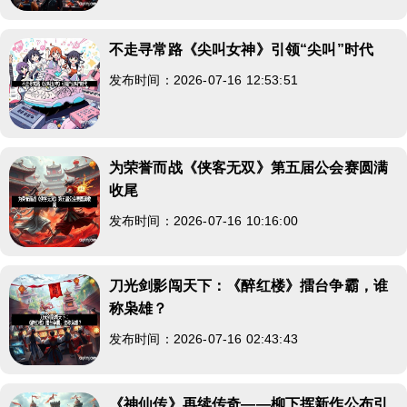
不走寻常路《尖叫女神》引领“尖叫”时代
发布时间：2026-07-16 12:53:51
为荣誉而战《侠客无双》第五届公会赛圆满
收尾
发布时间：2026-07-16 10:16:00
刀光剑影闯天下：《醉红楼》擂台争霸，谁
称枭雄？
发布时间：2026-07-16 02:43:43
《神仙传》再续传奇——柳下挥新作公布引